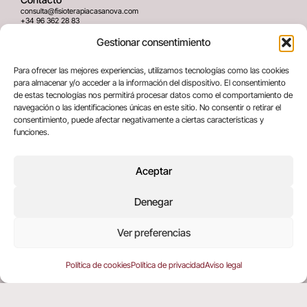
consulta@fisioterapiacasanova.com
+34 96 362 28 83
645 939 036
Gestionar consentimiento
Dirección
Para ofrecer las mejores experiencias, utilizamos tecnologías como las cookies
C/ Greses Nº12 (Bajo) 46020
para almacenar y/o acceder a la información del dispositivo. El consentimiento
Valencia, España
de estas tecnologías nos permitirá procesar datos como el comportamiento de
navegación o las identificaciones únicas en este sitio. No consentir o retirar el
consentimiento, puede afectar negativamente a ciertas características y
Términos legales
funciones.
Aviso legal
Política de privacidad
Aceptar
Política de cookies
Denegar
Copyright © 2025 All rights reserved
Ver preferencias
Política de cookies
Política de privacidad
Aviso legal
EN
(
ING
)
ES