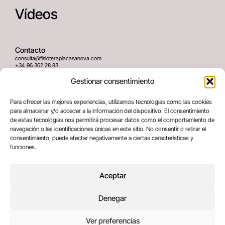
Vídeos
Contacto
consulta@fisioterapiacasanova.com
+34 96 362 28 83
645 939 036
Gestionar consentimiento
Dirección
Para ofrecer las mejores experiencias, utilizamos tecnologías como las cookies
C/ Greses Nº12 (Bajo) 46020
para almacenar y/o acceder a la información del dispositivo. El consentimiento
Valencia, España
de estas tecnologías nos permitirá procesar datos como el comportamiento de
navegación o las identificaciones únicas en este sitio. No consentir o retirar el
consentimiento, puede afectar negativamente a ciertas características y
Términos legales
funciones.
Aviso legal
Política de privacidad
Aceptar
Política de cookies
Denegar
Copyright © 2025 All rights reserved
Ver preferencias