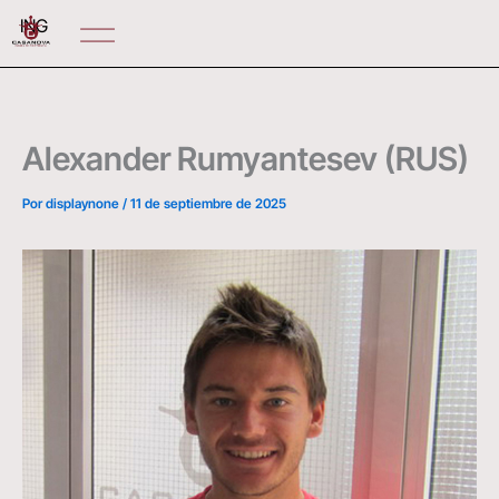
Ir
ING
al
contenido
Alexander Rumyantesev (RUS)
Por
displaynone
/
11 de septiembre de 2025