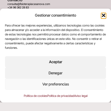
consulta@fisioterapiacasanova.com
+34 96 362 28 83
645 939 036
Gestionar consentimiento
Dirección
Para ofrecer las mejores experiencias, utilizamos tecnologías como las cookies
C/ Greses Nº12 (Bajo) 46020
para almacenar y/o acceder a la información del dispositivo. El consentimiento
Valencia, España
de estas tecnologías nos permitirá procesar datos como el comportamiento de
navegación o las identificaciones únicas en este sitio. No consentir o retirar el
consentimiento, puede afectar negativamente a ciertas características y
Términos legales
funciones.
Aviso legal
Política de privacidad
Aceptar
Política de cookies
Denegar
Copyright © 2025 All rights reserved
Ver preferencias
Política de cookies
Política de privacidad
Aviso legal
EN
(
ING
)
ES