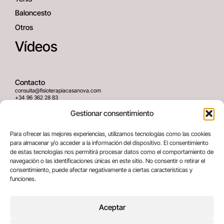
Baloncesto
Otros
Vídeos
Contacto
consulta@fisioterapiacasanova.com
+34 96 362 28 83
645 939 036
Gestionar consentimiento
Dirección
Para ofrecer las mejores experiencias, utilizamos tecnologías como las cookies
C/ Greses Nº12 (Bajo) 46020
para almacenar y/o acceder a la información del dispositivo. El consentimiento
Valencia, España
de estas tecnologías nos permitirá procesar datos como el comportamiento de
navegación o las identificaciones únicas en este sitio. No consentir o retirar el
consentimiento, puede afectar negativamente a ciertas características y
Términos legales
funciones.
Aviso legal
Política de privacidad
Aceptar
Política de cookies