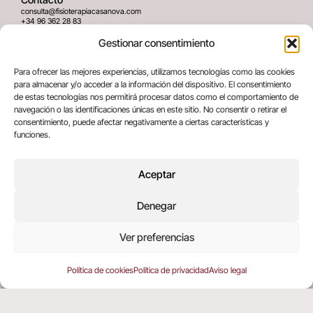
consulta@fisioterapiacasanova.com
+34 96 362 28 83
645 939 036
Gestionar consentimiento
Dirección
Para ofrecer las mejores experiencias, utilizamos tecnologías como las cookies
C/ Greses Nº12 (Bajo) 46020
para almacenar y/o acceder a la información del dispositivo. El consentimiento
Valencia, España
de estas tecnologías nos permitirá procesar datos como el comportamiento de
navegación o las identificaciones únicas en este sitio. No consentir o retirar el
consentimiento, puede afectar negativamente a ciertas características y
Términos legales
funciones.
Aviso legal
Política de privacidad
Aceptar
Política de cookies
Denegar
Copyright © 2025 All rights reserved
Ver preferencias
Política de cookies
Política de privacidad
Aviso legal
EN
(
ING
)
ES