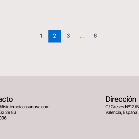
1
2
3
…
6
acto
Dirección
@fisioterapiacasanova.com
C/ Greses Nº12 (
62 28 83
Valencia, España
036