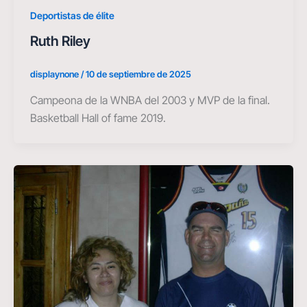
Deportistas de élite
Ruth Riley
displaynone
/
10 de septiembre de 2025
Campeona de la WNBA del 2003 y MVP de la final.
Basketball Hall of fame 2019.