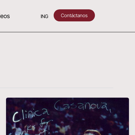
Contáctanos
deos
ING