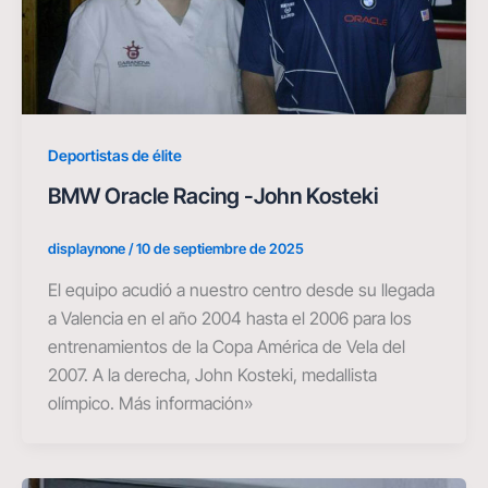
Deportistas de élite
BMW Oracle Racing -John Kosteki
displaynone
/
10 de septiembre de 2025
El equipo acudió a nuestro centro desde su llegada
a Valencia en el año 2004 hasta el 2006 para los
entrenamientos de la Copa América de Vela del
2007. A la derecha, John Kosteki, medallista
olímpico. Más información»