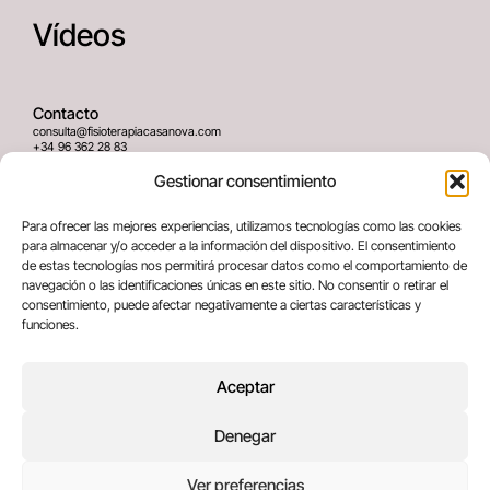
Vídeos
Contacto
consulta@fisioterapiacasanova.com
+34 96 362 28 83
645 939 036
Gestionar consentimiento
Dirección
Para ofrecer las mejores experiencias, utilizamos tecnologías como las cookies
C/ Greses Nº12 (Bajo) 46020
para almacenar y/o acceder a la información del dispositivo. El consentimiento
Valencia, España
de estas tecnologías nos permitirá procesar datos como el comportamiento de
navegación o las identificaciones únicas en este sitio. No consentir o retirar el
consentimiento, puede afectar negativamente a ciertas características y
Términos legales
funciones.
Aviso legal
Política de privacidad
Aceptar
Política de cookies
Denegar
Copyright © 2025 All rights reserved
Ver preferencias