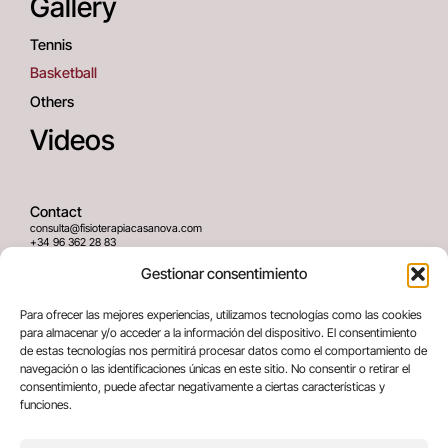
Gallery
Tennis
Basketball
Others
Videos
Contact
consulta@fisioterapiacasanova.com
+34 96 362 28 83
645 939 036
Gestionar consentimiento
Adress
Para ofrecer las mejores experiencias, utilizamos tecnologías como las cookies
C/ Greses Nº12 (Bajo) 46020
para almacenar y/o acceder a la información del dispositivo. El consentimiento
Valencia, España
de estas tecnologías nos permitirá procesar datos como el comportamiento de
navegación o las identificaciones únicas en este sitio. No consentir o retirar el
consentimiento, puede afectar negativamente a ciertas características y
Legal terms
funciones.
Legal Notice
Privacy policy