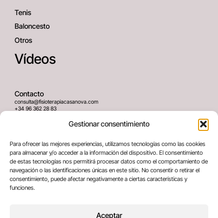
Tenis
Baloncesto
Otros
Vídeos
Contacto
consulta@fisioterapiacasanova.com
+34 96 362 28 83
645 939 036
Gestionar consentimiento
Dirección
Para ofrecer las mejores experiencias, utilizamos tecnologías como las cookies
C/ Greses Nº12 (Bajo) 46020
para almacenar y/o acceder a la información del dispositivo. El consentimiento
Valencia, España
de estas tecnologías nos permitirá procesar datos como el comportamiento de
navegación o las identificaciones únicas en este sitio. No consentir o retirar el
consentimiento, puede afectar negativamente a ciertas características y
Términos legales
funciones.
Aviso legal
Política de privacidad
Aceptar