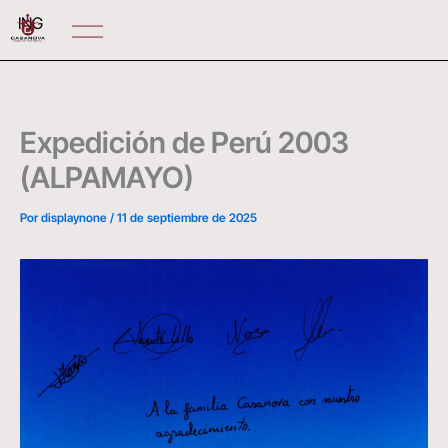
Ir
ING
al
contenido
Expedición de Perú 2003
(ALPAMAYO)
Por
displaynone
/
11 de septiembre de 2025