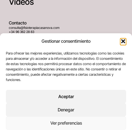
Vídeos
Contacto
consulta@fisioterapiacasanova.com
+34 96 362 28 83
645 939 036
Gestionar consentimiento
Dirección
Para ofrecer las mejores experiencias, utilizamos tecnologías como las cookies
C/ Greses Nº12 (Bajo) 46020
para almacenar y/o acceder a la información del dispositivo. El consentimiento
Valencia, España
de estas tecnologías nos permitirá procesar datos como el comportamiento de
navegación o las identificaciones únicas en este sitio. No consentir o retirar el
consentimiento, puede afectar negativamente a ciertas características y
Términos legales
funciones.
Aviso legal
Política de privacidad
Aceptar
Política de cookies
Denegar
Copyright © 2025 All rights reserved
Ver preferencias