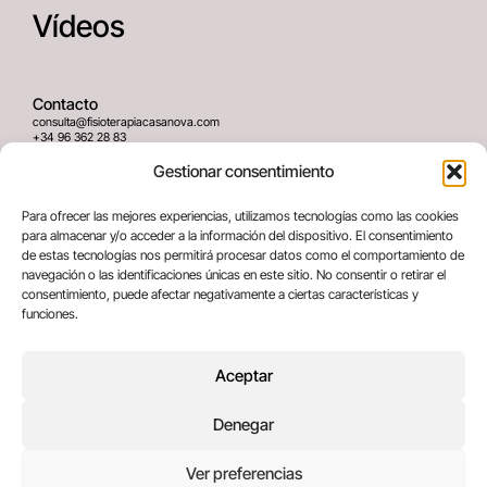
Vídeos
Contacto
consulta@fisioterapiacasanova.com
+34 96 362 28 83
645 939 036
Gestionar consentimiento
Dirección
Para ofrecer las mejores experiencias, utilizamos tecnologías como las cookies
C/ Greses Nº12 (Bajo) 46020
para almacenar y/o acceder a la información del dispositivo. El consentimiento
Valencia, España
de estas tecnologías nos permitirá procesar datos como el comportamiento de
navegación o las identificaciones únicas en este sitio. No consentir o retirar el
consentimiento, puede afectar negativamente a ciertas características y
Términos legales
funciones.
Aviso legal
Política de privacidad
Aceptar
Política de cookies
Denegar
Copyright © 2025 All rights reserved
Ver preferencias