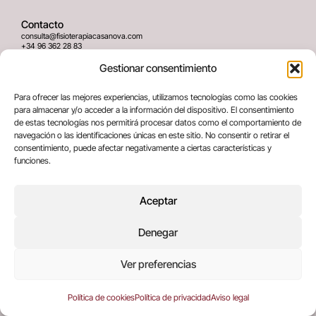
Contacto
consulta@fisioterapiacasanova.com
+34 96 362 28 83
645 939 036
Gestionar consentimiento
Dirección
Para ofrecer las mejores experiencias, utilizamos tecnologías como las cookies
C/ Greses Nº12 (Bajo) 46020
para almacenar y/o acceder a la información del dispositivo. El consentimiento
Valencia, España
de estas tecnologías nos permitirá procesar datos como el comportamiento de
navegación o las identificaciones únicas en este sitio. No consentir o retirar el
consentimiento, puede afectar negativamente a ciertas características y
Términos legales
funciones.
Aviso legal
Política de privacidad
Aceptar
Política de cookies
Denegar
Copyright © 2025 All rights reserved
Ver preferencias
Política de cookies
Política de privacidad
Aviso legal