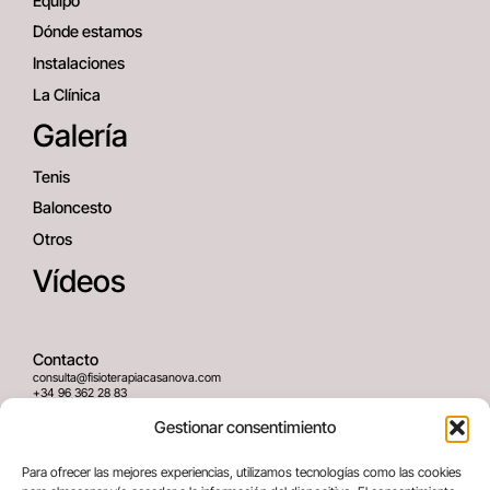
Equipo
Dónde estamos
Instalaciones
La Clínica
Galería
Tenis
Baloncesto
Otros
Vídeos
Contacto
consulta@fisioterapiacasanova.com
+34 96 362 28 83
645 939 036
Gestionar consentimiento
Dirección
Para ofrecer las mejores experiencias, utilizamos tecnologías como las cookies
C/ Greses Nº12 (Bajo) 46020