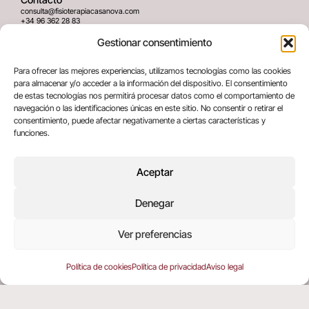
consulta@fisioterapiacasanova.com
+34 96 362 28 83
645 939 036
Gestionar consentimiento
Dirección
Para ofrecer las mejores experiencias, utilizamos tecnologías como las cookies
C/ Greses Nº12 (Bajo) 46020
para almacenar y/o acceder a la información del dispositivo. El consentimiento
Valencia, España
de estas tecnologías nos permitirá procesar datos como el comportamiento de
navegación o las identificaciones únicas en este sitio. No consentir o retirar el
consentimiento, puede afectar negativamente a ciertas características y
Términos legales
funciones.
Aviso legal
Política de privacidad
Aceptar
Política de cookies
Denegar
Copyright © 2025 All rights reserved
Ver preferencias
Política de cookies
Política de privacidad
Aviso legal
EN
(
ING
)
ES