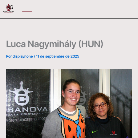
Ir
ING
al
contenido
Luca Nagymihály (HUN)
Por
displaynone
/
11 de septiembre de 2025