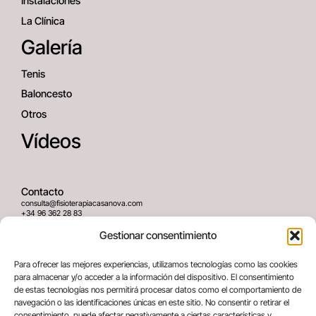
Instalaciones
La Clínica
Galería
Tenis
Baloncesto
Otros
Vídeos
Contacto
consulta@fisioterapiacasanova.com
+34 96 362 28 83
645 939 036
Gestionar consentimiento
Dirección
Para ofrecer las mejores experiencias, utilizamos tecnologías como las cookies
C/ Greses Nº12 (Bajo) 46020
para almacenar y/o acceder a la información del dispositivo. El consentimiento
Valencia, España
de estas tecnologías nos permitirá procesar datos como el comportamiento de
navegación o las identificaciones únicas en este sitio. No consentir o retirar el
consentimiento, puede afectar negativamente a ciertas características y