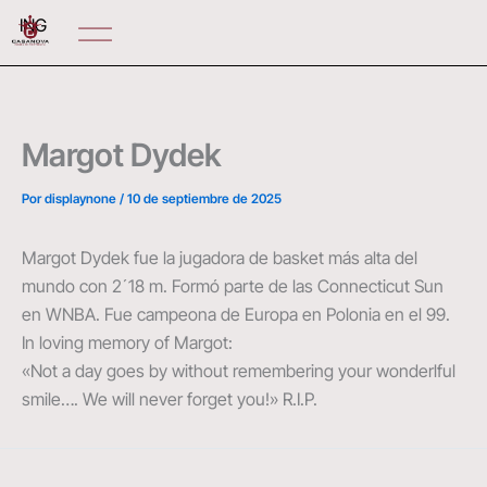
Ir
ING
al
contenido
Margot Dydek
Por
displaynone
/
10 de septiembre de 2025
Margot Dydek fue la jugadora de basket más alta del
mundo con 2´18 m. Formó parte de las Connecticut Sun
en WNBA. Fue campeona de Europa en Polonia en el 99.
In loving memory of Margot:
«Not a day goes by without remembering your wonderlful
smile…. We will never forget you!» R.I.P.