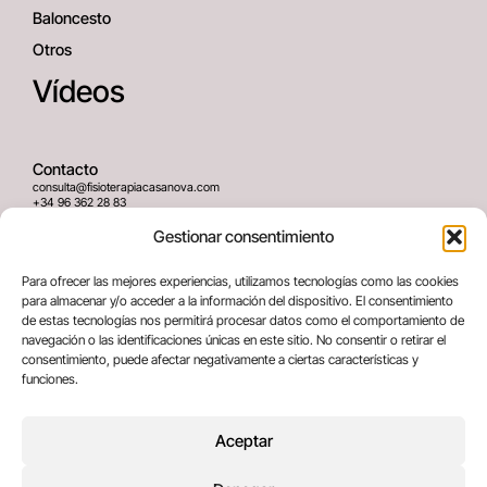
Baloncesto
Otros
Vídeos
Contacto
consulta@fisioterapiacasanova.com
+34 96 362 28 83
645 939 036
Gestionar consentimiento
Dirección
Para ofrecer las mejores experiencias, utilizamos tecnologías como las cookies
C/ Greses Nº12 (Bajo) 46020
para almacenar y/o acceder a la información del dispositivo. El consentimiento
Valencia, España
de estas tecnologías nos permitirá procesar datos como el comportamiento de
navegación o las identificaciones únicas en este sitio. No consentir o retirar el
consentimiento, puede afectar negativamente a ciertas características y
Términos legales
funciones.
Aviso legal
Política de privacidad
Aceptar
Política de cookies