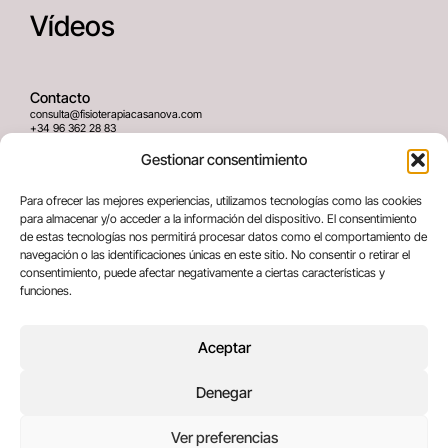
Vídeos
Contacto
consulta@fisioterapiacasanova.com
+34 96 362 28 83
645 939 036
Gestionar consentimiento
Dirección
Para ofrecer las mejores experiencias, utilizamos tecnologías como las cookies
C/ Greses Nº12 (Bajo) 46020
para almacenar y/o acceder a la información del dispositivo. El consentimiento
Valencia, España
de estas tecnologías nos permitirá procesar datos como el comportamiento de
navegación o las identificaciones únicas en este sitio. No consentir o retirar el
consentimiento, puede afectar negativamente a ciertas características y
Términos legales
funciones.
Aviso legal
Política de privacidad
Aceptar
Política de cookies
Denegar
Copyright © 2025 All rights reserved
Ver preferencias