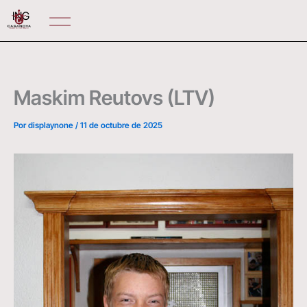
Ir
ING
al
contenido
Maskim Reutovs (LTV)
Por
displaynone
/
11 de octubre de 2025