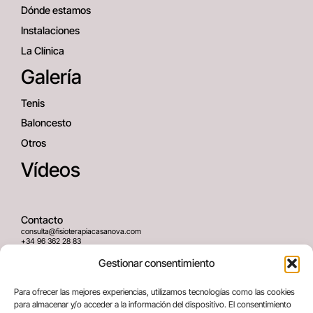
Dónde estamos
Instalaciones
La Clínica
Galería
Tenis
Baloncesto
Otros
Vídeos
Contacto
consulta@fisioterapiacasanova.com
+34 96 362 28 83
645 939 036
Gestionar consentimiento
Dirección
Para ofrecer las mejores experiencias, utilizamos tecnologías como las cookies
C/ Greses Nº12 (Bajo) 46020
para almacenar y/o acceder a la información del dispositivo. El consentimiento
Valencia, España