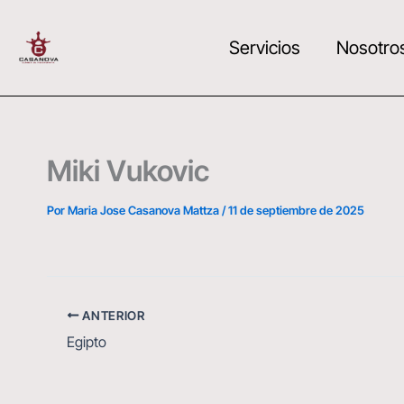
Ir
al
Servicios
Nosotro
contenido
Miki Vukovic
Por
Maria Jose Casanova Mattza
/
11 de septiembre de 2025
ANTERIOR
Egipto