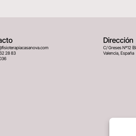
acto
Dirección
@fisioterapiacasanova.com
C/ Greses Nº12 (
62 28 83
Valencia, España
036