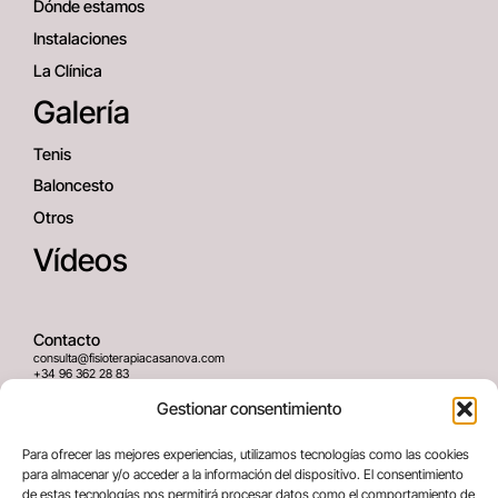
Dónde estamos
Instalaciones
La Clínica
Galería
Tenis
Baloncesto
Otros
Vídeos
Contacto
consulta@fisioterapiacasanova.com
+34 96 362 28 83
645 939 036
Gestionar consentimiento
Dirección
Para ofrecer las mejores experiencias, utilizamos tecnologías como las cookies
C/ Greses Nº12 (Bajo) 46020
para almacenar y/o acceder a la información del dispositivo. El consentimiento
Valencia, España
de estas tecnologías nos permitirá procesar datos como el comportamiento de