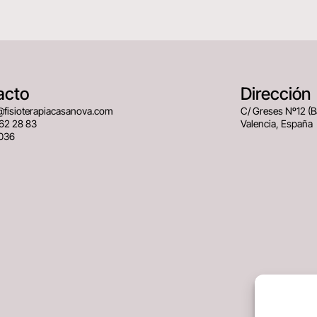
acto
Dirección
@fisioterapiacasanova.com
C/ Greses Nº12 (
62 28 83
Valencia, España
036