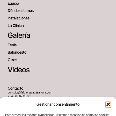
Equipo
Dónde estamos
Instalaciones
La Clínica
Galería
Tenis
Baloncesto
Otros
Vídeos
Contacto
consulta@fisioterapiacasanova.com
+34 96 362 28 83
645 939 036
Gestionar consentimiento
Dirección
Para ofrecer las mejores experiencias, utilizamos tecnologías como las cookies