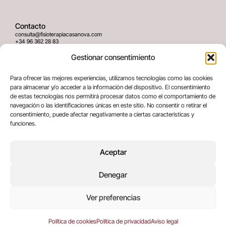
Contacto
consulta@fisioterapiacasanova.com
+34 96 362 28 83
645 939 036
Gestionar consentimiento
Dirección
Para ofrecer las mejores experiencias, utilizamos tecnologías como las cookies
C/ Greses Nº12 (Bajo) 46020
para almacenar y/o acceder a la información del dispositivo. El consentimiento
Valencia, España
de estas tecnologías nos permitirá procesar datos como el comportamiento de
navegación o las identificaciones únicas en este sitio. No consentir o retirar el
consentimiento, puede afectar negativamente a ciertas características y
Términos legales
funciones.
Aviso legal
Política de privacidad
Aceptar
Política de cookies
Denegar
Copyright © 2025 All rights reserved
Ver preferencias
Política de cookies
Política de privacidad
Aviso legal