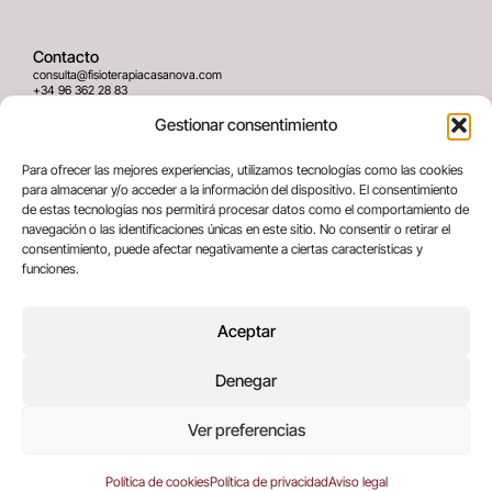
Contacto
consulta@fisioterapiacasanova.com
+34 96 362 28 83
645 939 036
Gestionar consentimiento
Dirección
Para ofrecer las mejores experiencias, utilizamos tecnologías como las cookies
C/ Greses Nº12 (Bajo) 46020
para almacenar y/o acceder a la información del dispositivo. El consentimiento
Valencia, España
de estas tecnologías nos permitirá procesar datos como el comportamiento de
navegación o las identificaciones únicas en este sitio. No consentir o retirar el
consentimiento, puede afectar negativamente a ciertas características y
Términos legales
funciones.
Aviso legal
Política de privacidad
Aceptar
Política de cookies
Denegar
Copyright © 2025 All rights reserved
Ver preferencias
Política de cookies
Política de privacidad
Aviso legal