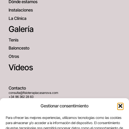
Dónde estamos
Instalaciones
La Clínica
Galería
Tenis
Baloncesto
Otros
Vídeos
Contacto
consulta@fisioterapiacasanova.com
+34 96 362 28 83
645 939 036
Gestionar consentimiento
Dirección
Para ofrecer las mejores experiencias, utilizamos tecnologías como las cookies
C/ Greses Nº12 (Bajo) 46020
para almacenar y/o acceder a la información del dispositivo. El consentimiento
Valencia, España
de estas tecnologías nos permitirá procesar datos como el comportamiento de