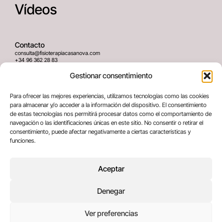
Vídeos
Contacto
consulta@fisioterapiacasanova.com
+34 96 362 28 83
645 939 036
Gestionar consentimiento
Dirección
Para ofrecer las mejores experiencias, utilizamos tecnologías como las cookies
C/ Greses Nº12 (Bajo) 46020
para almacenar y/o acceder a la información del dispositivo. El consentimiento
Valencia, España
de estas tecnologías nos permitirá procesar datos como el comportamiento de
navegación o las identificaciones únicas en este sitio. No consentir o retirar el
consentimiento, puede afectar negativamente a ciertas características y
Términos legales
funciones.
Aviso legal
Política de privacidad
Aceptar
Política de cookies
Denegar
Copyright © 2025 All rights reserved
Ver preferencias