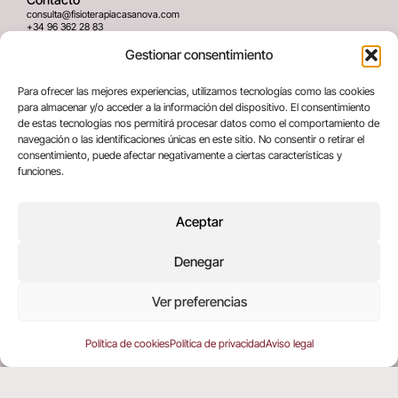
consulta@fisioterapiacasanova.com
+34 96 362 28 83
645 939 036
Gestionar consentimiento
Dirección
Para ofrecer las mejores experiencias, utilizamos tecnologías como las cookies
C/ Greses Nº12 (Bajo) 46020
para almacenar y/o acceder a la información del dispositivo. El consentimiento
Valencia, España
de estas tecnologías nos permitirá procesar datos como el comportamiento de
navegación o las identificaciones únicas en este sitio. No consentir o retirar el
consentimiento, puede afectar negativamente a ciertas características y
Términos legales
funciones.
Aviso legal
Política de privacidad
Aceptar
Política de cookies
Denegar
Copyright © 2025 All rights reserved
Ver preferencias
Política de cookies
Política de privacidad
Aviso legal
EN
(
ING
)
ES