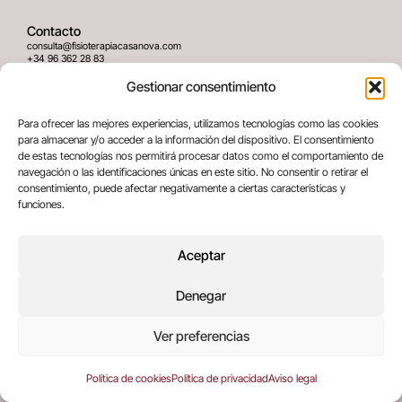
Contacto
consulta@fisioterapiacasanova.com
+34 96 362 28 83
645 939 036
Gestionar consentimiento
Dirección
Para ofrecer las mejores experiencias, utilizamos tecnologías como las cookies
C/ Greses Nº12 (Bajo) 46020
para almacenar y/o acceder a la información del dispositivo. El consentimiento
Valencia, España
de estas tecnologías nos permitirá procesar datos como el comportamiento de
navegación o las identificaciones únicas en este sitio. No consentir o retirar el
consentimiento, puede afectar negativamente a ciertas características y
Términos legales
funciones.
Aviso legal
Política de privacidad
Aceptar
Política de cookies
Denegar
Copyright © 2025 All rights reserved
Ver preferencias
Política de cookies
Política de privacidad
Aviso legal