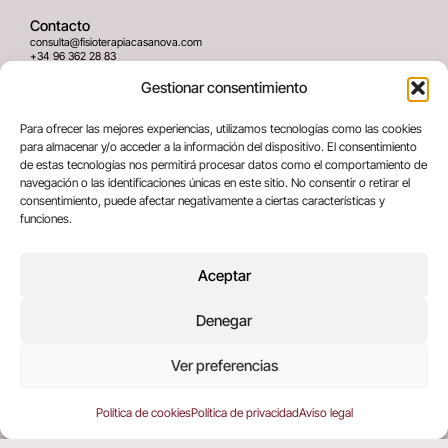
Contacto
consulta@fisioterapiacasanova.com
+34 96 362 28 83
645 939 036
Gestionar consentimiento
Dirección
Para ofrecer las mejores experiencias, utilizamos tecnologías como las cookies
C/ Greses Nº12 (Bajo) 46020
para almacenar y/o acceder a la información del dispositivo. El consentimiento
Valencia, España
de estas tecnologías nos permitirá procesar datos como el comportamiento de
navegación o las identificaciones únicas en este sitio. No consentir o retirar el
consentimiento, puede afectar negativamente a ciertas características y
Términos legales
funciones.
Aviso legal
Política de privacidad
Aceptar
Política de cookies
Denegar
Copyright © 2025 All rights reserved
Ver preferencias
Política de cookies
Política de privacidad
Aviso legal