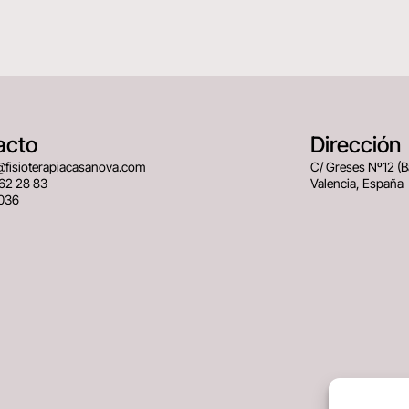
acto
Dirección
@fisioterapiacasanova.com
C/ Greses Nº12 (
62 28 83
Valencia, España
036