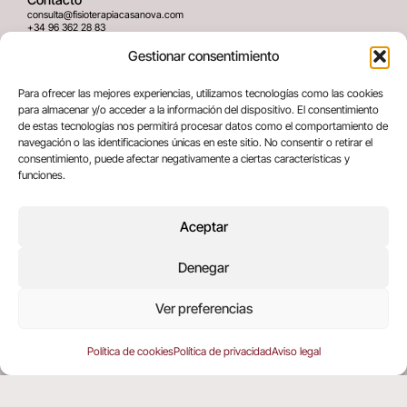
consulta@fisioterapiacasanova.com
+34 96 362 28 83
645 939 036
Gestionar consentimiento
Dirección
Para ofrecer las mejores experiencias, utilizamos tecnologías como las cookies
C/ Greses Nº12 (Bajo) 46020
para almacenar y/o acceder a la información del dispositivo. El consentimiento
Valencia, España
de estas tecnologías nos permitirá procesar datos como el comportamiento de
navegación o las identificaciones únicas en este sitio. No consentir o retirar el
consentimiento, puede afectar negativamente a ciertas características y
Términos legales
funciones.
Aviso legal
Política de privacidad
Aceptar
Política de cookies
Denegar
Copyright © 2025 All rights reserved
Ver preferencias
Política de cookies
Política de privacidad
Aviso legal
EN
(
ING
)
ES