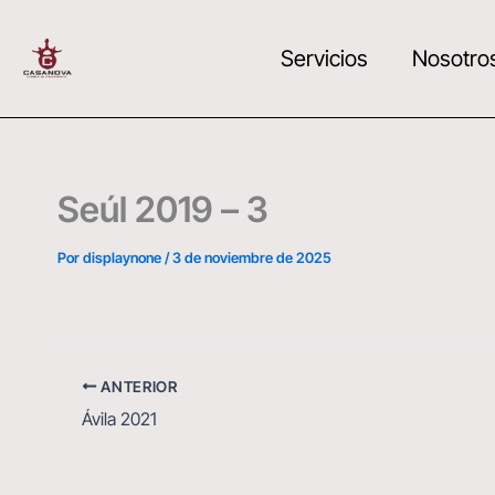
Ir
al
Servicios
Nosotro
contenido
Seúl 2019 – 3
Por
displaynone
/
3 de noviembre de 2025
ANTERIOR
Ávila 2021