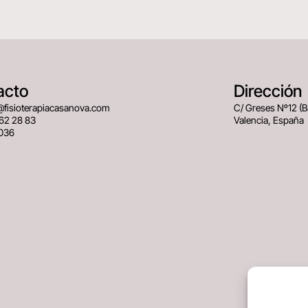
acto
Dirección
@fisioterapiacasanova.com
C/ Greses Nº12 (
62 28 83
Valencia, España
036