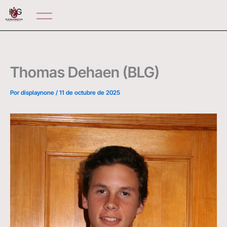
Ir
ING
al
contenido
Thomas Dehaen (BLG)
Por
displaynone
/
11 de octubre de 2025