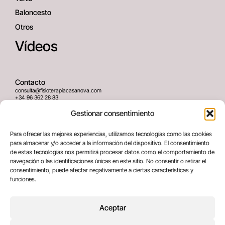
Baloncesto
Otros
Vídeos
Contacto
consulta@fisioterapiacasanova.com
+34 96 362 28 83
645 939 036
Gestionar consentimiento
Dirección
Para ofrecer las mejores experiencias, utilizamos tecnologías como las cookies
C/ Greses Nº12 (Bajo) 46020
para almacenar y/o acceder a la información del dispositivo. El consentimiento
Valencia, España
de estas tecnologías nos permitirá procesar datos como el comportamiento de
navegación o las identificaciones únicas en este sitio. No consentir o retirar el
consentimiento, puede afectar negativamente a ciertas características y
Términos legales
funciones.
Aviso legal
Política de privacidad
Aceptar
Política de cookies