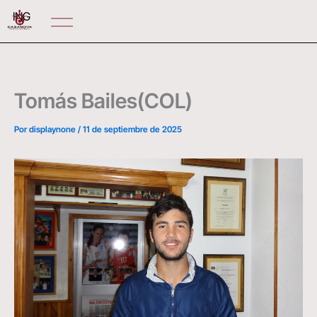
Ir
ING
al
contenido
Tomás Bailes(COL)
Por
displaynone
/
11 de septiembre de 2025