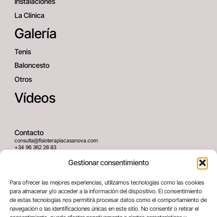
Instalaciones
La Clínica
Galería
Tenis
Baloncesto
Otros
Vídeos
Contacto
consulta@fisioterapiacasanova.com
+34 96 362 28 83
645 939 036
Gestionar consentimiento
Dirección
Para ofrecer las mejores experiencias, utilizamos tecnologías como las cookies
C/ Greses Nº12 (Bajo) 46020
para almacenar y/o acceder a la información del dispositivo. El consentimiento
Valencia, España
de estas tecnologías nos permitirá procesar datos como el comportamiento de
navegación o las identificaciones únicas en este sitio. No consentir o retirar el