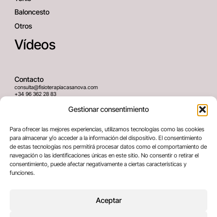
Baloncesto
Otros
Vídeos
Contacto
consulta@fisioterapiacasanova.com
+34 96 362 28 83
645 939 036
Gestionar consentimiento
Dirección
Para ofrecer las mejores experiencias, utilizamos tecnologías como las cookies
C/ Greses Nº12 (Bajo) 46020
para almacenar y/o acceder a la información del dispositivo. El consentimiento
Valencia, España
de estas tecnologías nos permitirá procesar datos como el comportamiento de
navegación o las identificaciones únicas en este sitio. No consentir o retirar el
consentimiento, puede afectar negativamente a ciertas características y
Términos legales
funciones.
Aviso legal
Política de privacidad
Aceptar
Política de cookies