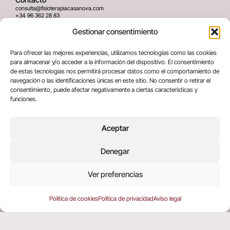
consulta@fisioterapiacasanova.com
+34 96 362 28 83
645 939 036
Gestionar consentimiento
Dirección
Para ofrecer las mejores experiencias, utilizamos tecnologías como las cookies
C/ Greses Nº12 (Bajo) 46020
para almacenar y/o acceder a la información del dispositivo. El consentimiento
Valencia, España
de estas tecnologías nos permitirá procesar datos como el comportamiento de
navegación o las identificaciones únicas en este sitio. No consentir o retirar el
consentimiento, puede afectar negativamente a ciertas características y
Términos legales
funciones.
Aviso legal
Política de privacidad
Aceptar
Política de cookies
Denegar
Copyright © 2025 All rights reserved
Ver preferencias
Política de cookies
Política de privacidad
Aviso legal
EN
(
ING
)
ES