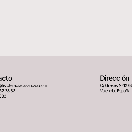
acto
Dirección
@fisioterapiacasanova.com
C/ Greses Nº12 (
62 28 83
Valencia, España
036