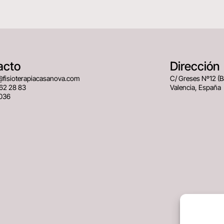
acto
Dirección
@fisioterapiacasanova.com
C/ Greses Nº12 (
62 28 83
Valencia, España
036