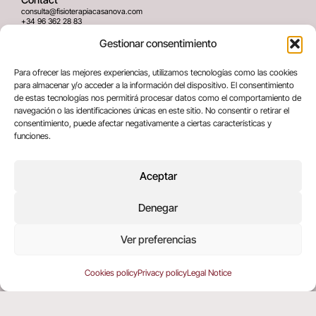
consulta@fisioterapiacasanova.com
+34 96 362 28 83
645 939 036
Gestionar consentimiento
Adress
Para ofrecer las mejores experiencias, utilizamos tecnologías como las cookies
C/ Greses Nº12 (Bajo) 46020
para almacenar y/o acceder a la información del dispositivo. El consentimiento
Valencia, España
de estas tecnologías nos permitirá procesar datos como el comportamiento de
navegación o las identificaciones únicas en este sitio. No consentir o retirar el
consentimiento, puede afectar negativamente a ciertas características y
Legal terms
funciones.
Legal Notice
Privacy policy
Aceptar
Cookies policy
Denegar
Copyright © 2025 All rights reserved
Ver preferencias
Cookies policy
Privacy policy
Legal Notice
EN
ES
(
SP
)