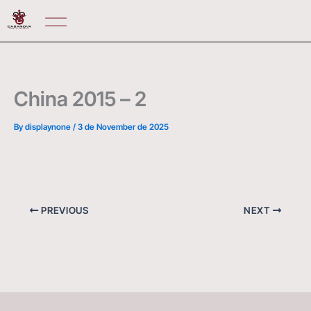
Skip
SP
to
content
China 2015 – 2
By
displaynone
/
3 de November de 2025
PREVIOUS
NEXT