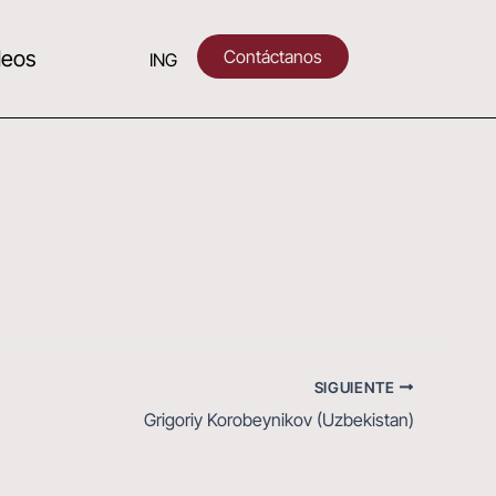
Contáctanos
deos
ING
SIGUIENTE
Grigoriy Korobeynikov (Uzbekistan)