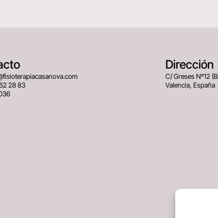
acto
Dirección
@fisioterapiacasanova.com
C/ Greses Nº12 (
62 28 83
Valencia, España
036