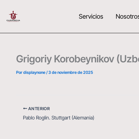
Ir
al
Servicios
Nosotro
contenido
Grigoriy Korobeynikov (Uzbe
Por
displaynone
/
3 de noviembre de 2025
ANTERIOR
Pablo Roglin. Stuttgart (Alemania)