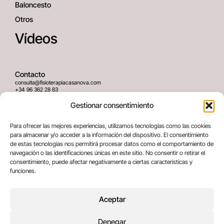
Baloncesto
Otros
Vídeos
Contacto
consulta@fisioterapiacasanova.com
+34 96 362 28 83
645 939 036
Gestionar consentimiento
Dirección
Para ofrecer las mejores experiencias, utilizamos tecnologías como las cookies
C/ Greses Nº12 (Bajo) 46020
para almacenar y/o acceder a la información del dispositivo. El consentimiento
Valencia, España
de estas tecnologías nos permitirá procesar datos como el comportamiento de
navegación o las identificaciones únicas en este sitio. No consentir o retirar el
consentimiento, puede afectar negativamente a ciertas características y
Términos legales
funciones.
Aviso legal
Política de privacidad
Aceptar
Política de cookies
Denegar